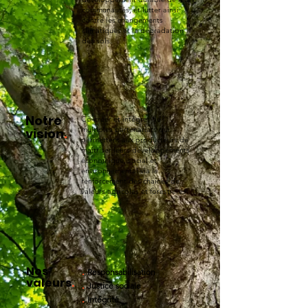
communautés, et lutter ainsi
contre les changements
climatiques et la dégradation
des sols.
Notre
Co-créer et intégrer de
multiples partenariats qui
vision
.
permettent aux producteurs de
maitriser leurs développements
économique, social et
environnemental via le
renforcement des chaines de
valeurs agricoles et forestières.
Nos
.
Responsabilisation
valeurs
.
.
Justice sociale
.
Intégrité