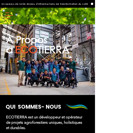
Un aperçu de notre réseau d’infrastructures de transformation du café
À Propos
d'
ECO
TIERRA
QUI SOMMES- NOUS
ECOTIERRA est un développeur et opérateur
de projets agroforestiers uniques, holistiques
et durables.