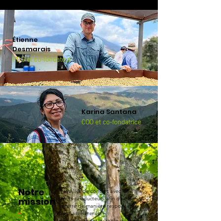
Étienne
Desmarais
PDG et co-fondateur
Karina Santana
COO et co-fondatrice
Notre
Travailler de concert avec les
petits producteurs afin d’utiliser
mission
la terre de manière responsable
.
pour accélérer le
développement durable de leurs