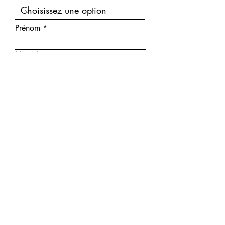
Prénom
Nom
Email
Corps du message
Soumettre
ADRESSE